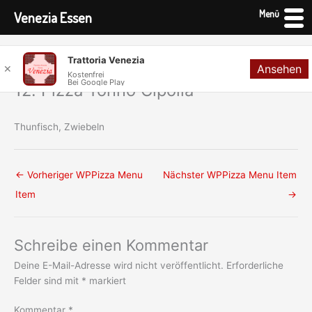
Menü
Venezia Essen
Zum
Trattoria Venezia
Ansehen
Inhalt
✕
Kostenfrei
Bei Google Play
springen
12. Pizza Tonno Cipolla
Thunfisch, Zwiebeln
←
Vorheriger WPPizza Menu
Nächster WPPizza Menu Item
Item
→
Schreibe einen Kommentar
Deine E-Mail-Adresse wird nicht veröffentlicht.
Erforderliche
Felder sind mit
*
markiert
Kommentar
*