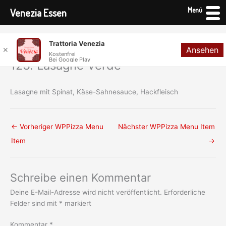
Menü
Venezia Essen
Zum
Trattoria Venezia
Ansehen
Inhalt
✕
Kostenfrei
Bei Google Play
springen
123. Lasagne Verde
Lasagne mit Spinat, Käse-Sahnesauce, Hackfleisch
←
Vorheriger WPPizza Menu
Nächster WPPizza Menu Item
Item
→
Schreibe einen Kommentar
Deine E-Mail-Adresse wird nicht veröffentlicht.
Erforderliche
Felder sind mit
*
markiert
Kommentar
*