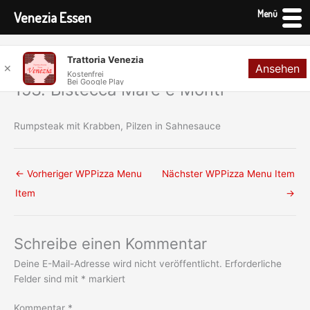
Menü
Venezia Essen
Zum
Trattoria Venezia
Ansehen
Inhalt
✕
Kostenfrei
Bei Google Play
springen
153. Bistecca Mare e Monti
Rumpsteak mit Krabben, Pilzen in Sahnesauce
←
Vorheriger WPPizza Menu
Nächster WPPizza Menu Item
Item
→
Schreibe einen Kommentar
Deine E-Mail-Adresse wird nicht veröffentlicht.
Erforderliche
Felder sind mit
*
markiert
Kommentar
*