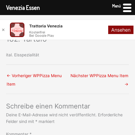
Menü
Venezia Essen
Zum
Trattoria Venezia
Ansehen
Inhalt
✕
Kostenfrei
Bei Google Play
springen
182. Tartufo
ital. Eisspezialität
←
Vorheriger WPPizza Menu
Nächster WPPizza Menu Item
Item
→
Schreibe einen Kommentar
Deine E-Mail-Adresse wird nicht veröffentlicht.
Erforderliche
Felder sind mit
*
markiert
Kommentar
*