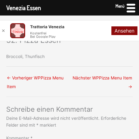
Menü
Venezia Essen
Zum
Trattoria Venezia
Ansehen
Inhalt
✕
Kostenfrei
Bei Google Play
springen
32. Pizza Essen
Broccoli, Thunfisch
←
Vorheriger WPPizza Menu
Nächster WPPizza Menu Item
Item
→
Schreibe einen Kommentar
Deine E-Mail-Adresse wird nicht veröffentlicht.
Erforderliche
Felder sind mit
*
markiert
Kommentar
*