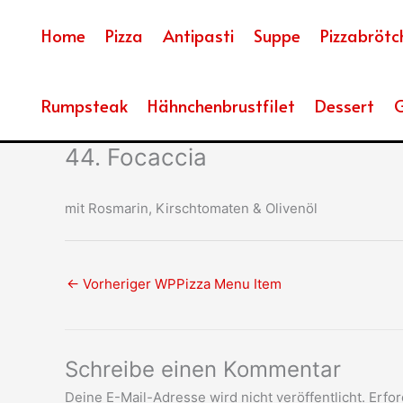
Zum
Inhalt
Home
Pizza
Antipasti
Suppe
Pizzabrötc
springen
Rumpsteak
Hähnchenbrustfilet
Dessert
G
44. Focaccia
mit Rosmarin, Kirschtomaten & Olivenöl
←
Vorheriger WPPizza Menu Item
Schreibe einen Kommentar
Deine E-Mail-Adresse wird nicht veröffentlicht.
Erfor