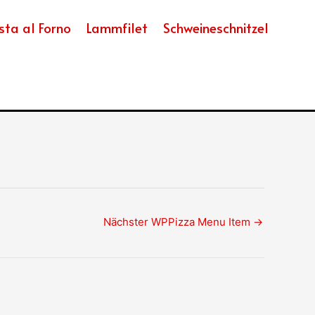
sta al Forno
Lammfilet
Schweineschnitzel
Nächster WPPizza Menu Item
→