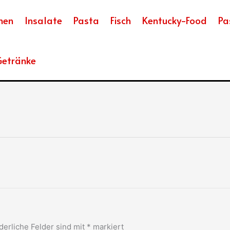
hen
Insalate
Pasta
Fisch
Kentucky-Food
Pa
etränke
derliche Felder sind mit
*
markiert