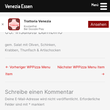
Menü
Venezia Essen
Zum
Trattoria Venezia
Ansehen
Inhalt
✕
Kostenfrei
Bei Google Play
springen
63. Insalata Bambino
gem. Salat mit Oliven, Schinken,
Krabben, Thunfisch & Artischocken
←
Vorheriger WPPizza Menu
Nächster WPPizza Menu Item
Item
→
Schreibe einen Kommentar
Deine E-Mail-Adresse wird nicht veröffentlicht.
Erforderliche
Felder sind mit
*
markiert