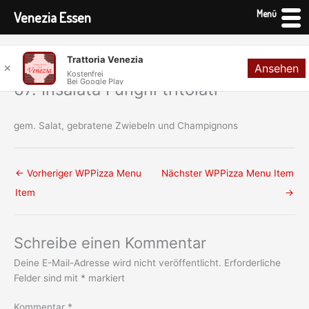
Menü
Venezia Essen
Zum
Trattoria Venezia
Ansehen
Inhalt
✕
Kostenfrei
Bei Google Play
springen
67. Insalata Funghi tritolati
gem. Salat, gebratene Zwiebeln und Champignons
←
Vorheriger WPPizza Menu
Nächster WPPizza Menu Item
Item
→
Schreibe einen Kommentar
Deine E-Mail-Adresse wird nicht veröffentlicht.
Erforderliche
Felder sind mit
*
markiert
Kommentar
*