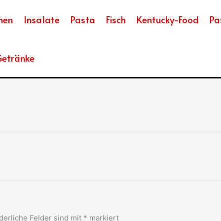
hen
Insalate
Pasta
Fisch
Kentucky-Food
Pa
etränke
derliche Felder sind mit
*
markiert