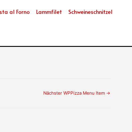
sta al Forno
Lammfilet
Schweineschnitzel
Nächster WPPizza Menu Item
→