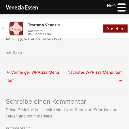
Menü
Venezia Essen
Zum
Trattoria Venezia
Ansehen
Inhalt
✕
Kostenfrei
Bei Google Play
springen
B1. (gefüllt 6Stk.)
mit Käse
←
Vorheriger WPPizza Menu
Nächster WPPizza Menu Item
Item
→
Schreibe einen Kommentar
Deine E-Mail-Adresse wird nicht veröffentlicht.
Erforderliche
Felder sind mit
*
markiert
Kommentar
*